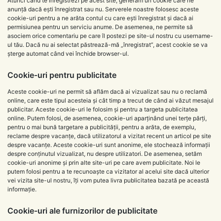
Atunci când te înregistrezi pe acest site, generăm un cookie care ne
anunță dacă ești înregistrat sau nu. Serverele noastre folosesc aceste
cookie-uri pentru a ne arăta contul cu care ești înregistrat și dacă ai
permisiunea pentru un serviciu anume. De asemenea, ne permite să
asociem orice comentariu pe care îl postezi pe site-ul nostru cu username-
ul tău. Dacă nu ai selectat păstrează-mă „înregistrat”, acest cookie se va
șterge automat când vei închide browser-ul.
Cookie-uri pentru publicitate
Aceste cookie-uri ne permit să aflăm dacă ai vizualizat sau nu o reclamă
online, care este tipul acesteia și cât timp a trecut de când ai văzut mesajul
publicitar. Aceste cookie-uri le folosim și pentru a targeta publicitatea
online. Putem folosi, de asemenea, cookie-uri aparținând unei terțe părți,
pentru o mai bună targetare a publicității, pentru a arăta, de exemplu,
reclame despre vacanțe, dacă utilizatorul a vizitat recent un articol pe site
despre vacanțe. Aceste cookie-uri sunt anonime, ele stochează informații
despre conținutul vizualizat, nu despre utilizatori. De asemenea, setăm
cookie-uri anonime și prin alte site-uri pe care avem publicitate. Noi le
putem folosi pentru a te recunoaște ca vizitator al acelui site dacă ulterior
vei vizita site-ul nostru, îți vom putea livra publicitatea bazată pe această
informație.
Cookie-uri ale furnizorilor de publicitate