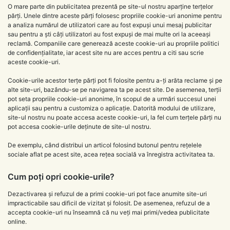
O mare parte din publicitatea prezentă pe site-ul nostru aparține terțelor
părți. Unele dintre aceste părți folosesc propriile cookie-uri anonime pentru
a analiza numărul de utilizatori care au fost expuși unui mesaj publicitar
sau pentru a ști câți utilizatori au fost expuși de mai multe ori la aceeași
reclamă. Companiile care generează aceste cookie-uri au propriile politici
de confidențialitate, iar acest site nu are acces pentru a citi sau scrie
aceste cookie-uri.
Cookie-urile acestor terțe părți pot fi folosite pentru a-ți arăta reclame și pe
alte site-uri, bazându-se pe navigarea ta pe acest site. De asemenea, terții
pot seta propriile cookie-uri anonime, în scopul de a urmări succesul unei
aplicații sau pentru a customiza o aplicație. Datorită modului de utilizare,
site-ul nostru nu poate accesa aceste cookie-uri, la fel cum terțele părți nu
pot accesa cookie-urile deținute de site-ul nostru.
De exemplu, când distribui un articol folosind butonul pentru rețelele
sociale aflat pe acest site, acea rețea socială va înregistra activitatea ta.
Cum poți opri cookie-urile?
Dezactivarea și refuzul de a primi cookie-uri pot face anumite site-uri
impracticabile sau dificil de vizitat și folosit. De asemenea, refuzul de a
accepta cookie-uri nu înseamnă că nu veți mai primi/vedea publicitate
online.