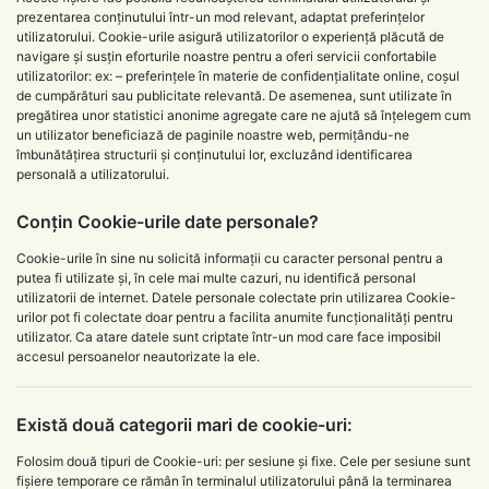
prezentarea conținutului într-un mod relevant, adaptat preferințelor
utilizatorului. Cookie-urile asigură utilizatorilor o experiență plăcută de
navigare și susțin eforturile noastre pentru a oferi servicii confortabile
utilizatorilor: ex: – preferințele în materie de confidențialitate online, coșul
de cumpărături sau publicitate relevantă. De asemenea, sunt utilizate în
pregătirea unor statistici anonime agregate care ne ajută să înțelegem cum
un utilizator beneficiază de paginile noastre web, permițându-ne
îmbunătățirea structurii și conținutului lor, excluzând identificarea
personală a utilizatorului.
Conțin Cookie-urile date personale?
Cookie-urile în sine nu solicită informații cu caracter personal pentru a
putea fi utilizate și, în cele mai multe cazuri, nu identifică personal
utilizatorii de internet. Datele personale colectate prin utilizarea Cookie-
urilor pot fi colectate doar pentru a facilita anumite funcționalități pentru
utilizator. Ca atare datele sunt criptate într-un mod care face imposibil
accesul persoanelor neautorizate la ele.
Există două categorii mari de cookie-uri:
Folosim două tipuri de Cookie-uri: per sesiune și fixe. Cele per sesiune sunt
fișiere temporare ce rămân în terminalul utilizatorului până la terminarea