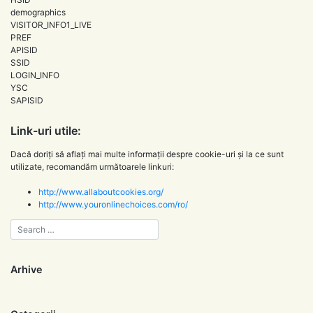
demographics
VISITOR_INFO1_LIVE
PREF
APISID
SSID
LOGIN_INFO
YSC
SAPISID
Link-uri utile:
Dacă doriți să aflați mai multe informații despre cookie-uri și la ce sunt
utilizate, recomandăm următoarele linkuri:
http://www.allaboutcookies.org/
http://www.youronlinechoices.com/ro/
Arhive