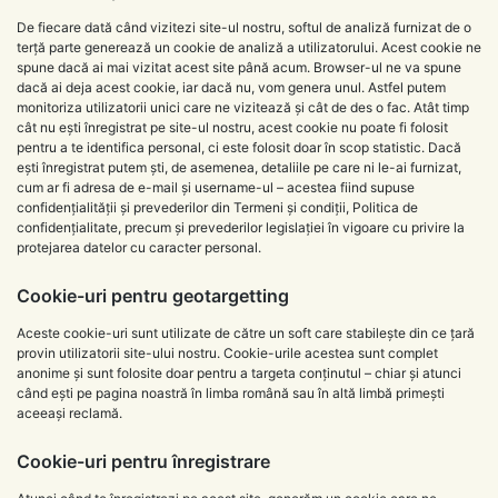
De fiecare dată când vizitezi site-ul nostru, softul de analiză furnizat de o
terță parte generează un cookie de analiză a utilizatorului. Acest cookie ne
spune dacă ai mai vizitat acest site până acum. Browser-ul ne va spune
dacă ai deja acest cookie, iar dacă nu, vom genera unul. Astfel putem
monitoriza utilizatorii unici care ne vizitează și cât de des o fac. Atât timp
cât nu ești înregistrat pe site-ul nostru, acest cookie nu poate fi folosit
pentru a te identifica personal, ci este folosit doar în scop statistic. Dacă
ești înregistrat putem ști, de asemenea, detaliile pe care ni le-ai furnizat,
cum ar fi adresa de e-mail și username-ul – acestea fiind supuse
confidențialității și prevederilor din Termeni și condiții, Politica de
confidențialitate, precum și prevederilor legislației în vigoare cu privire la
protejarea datelor cu caracter personal.
Cookie-uri pentru geotargetting
Aceste cookie-uri sunt utilizate de către un soft care stabilește din ce țară
provin utilizatorii site-ului nostru. Cookie-urile acestea sunt complet
anonime și sunt folosite doar pentru a targeta conținutul – chiar și atunci
când ești pe pagina noastră în limba română sau în altă limbă primești
aceeași reclamă.
Cookie-uri pentru înregistrare