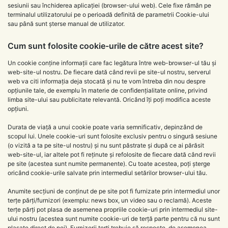
sesiunii sau închiderea aplicației (browser-ului web). Cele fixe rămân pe
terminalul utilizatorului pe o perioadă definită de parametrii Cookie-ului
sau până sunt șterse manual de utilizator.
Cum sunt folosite cookie-urile de către acest site?
Un cookie conține informații care fac legătura între web-browser-ul tău și
web-site-ul nostru. De fiecare dată când revii pe site-ul nostru, serverul
web va citi informația deja stocată și nu te vom întreba din nou despre
opțiunile tale, de exemplu în materie de confidențialitate online, privind
limba site-ului sau publicitate relevantă. Oricând îți poți modifica aceste
opțiuni.
Durata de viață a unui cookie poate varia semnificativ, depinzând de
scopul lui. Unele cookie-uri sunt folosite exclusiv pentru o singură sesiune
(o vizită a ta pe site-ul nostru) și nu sunt păstrate și după ce ai părăsit
web-site-ul, iar altele pot fi reținute și refolosite de fiecare dată când revii
pe site (acestea sunt numite permanente). Cu toate acestea, poți șterge
oricând cookie-urile salvate prin intermediul setărilor browser-ului tău.
Anumite secțiuni de conținut de pe site pot fi furnizate prin intermediul unor
terțe părți/furnizori (exemplu: news box, un video sau o reclamă). Aceste
terțe părți pot plasa de asemenea propriile cookie-uri prin intermediul site-
ului nostru (acestea sunt numite cookie-uri de terță parte pentru că nu sunt
plasate direct de noi). Furnizorii terți trebuie să respecte, de asemenea,