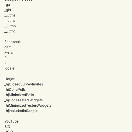
_ga
_gid
__utma
__utmz
__utmb
__utmc
Facebook
datr
x-src
fr
lu
locale
Hotjar
_hjClosedSurveyInvites
_hjDonePolls
_hjMinimizedPolls
_hjDoneTestersWidgets
_hjMinimizedTestersWidgets
_hjIncludedInSample
YouTube
SID
HSID