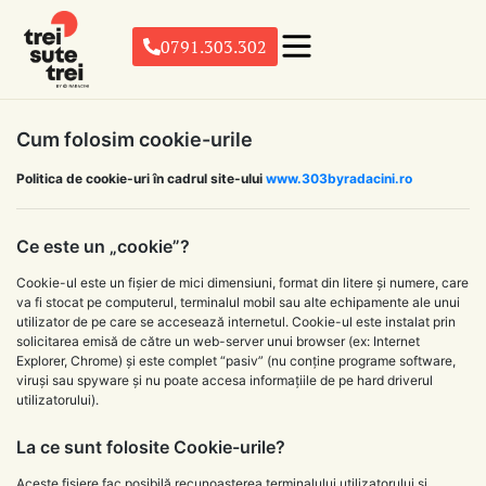
0791.303.302
Cum folosim cookie-urile
Politica de cookie-uri în cadrul site-ului
www.303byradacini.ro
Ce este un „cookie”?
Cookie-ul este un fișier de mici dimensiuni, format din litere și numere, care
va fi stocat pe computerul, terminalul mobil sau alte echipamente ale unui
utilizator de pe care se accesează internetul. Cookie-ul este instalat prin
solicitarea emisă de către un web-server unui browser (ex: Internet
Explorer, Chrome) și este complet “pasiv” (nu conține programe software,
viruși sau spyware și nu poate accesa informațiile de pe hard driverul
utilizatorului).
La ce sunt folosite Cookie-urile?
Aceste fișiere fac posibilă recunoașterea terminalului utilizatorului și