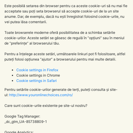
Este posibilă setarea din browser pentru ca aceste cookie-uri să nu mai fie
acceptate sau poți seta browserul să accepte cookie-uri de la un site
anume. Dar, de exemplu, dacă nu ești înregistrat folosind cookie-urile, nu
vei putea lăsa comentarii.
Toate browserele moderne oferă posibilitatea de a schimba setările
cookie-urilor. Aceste setări se găsesc de regulă în “opțiuni” sau în meniul
de “preferințe” al browserului tău.
Pentru a înțelege aceste setări, următoarele linkuri pot fi folositoare, altfel
puteți folosi opțiunea “ajutor” a browserului pentru mai multe detalii.
Cookie settings in Firefox
Cookie settings in Chrome
Cookie settings in Safari
Pentru setările cookie-urilor generate de terți, puteți consulta și site-
ul:
http://www.youronlinechoices.com/ro/
Care sunt cookie-urile existente pe site-ul nostru?
Google Tag Manager:
_dc_gtm_UA-85738809-1
Google Analytics: